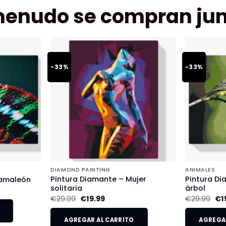
menudo se compran jun
-33%
-33%
DIAMOND PAINTING
ANIMALES
Pintura Diamante – Mujer
Pintura Di
Camaleón
solitaria
árbol
€
29.99
€
19.99
€
29.99
€
1
AGREGAR AL CARRITO
AGREGAR