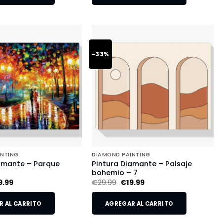
-33%
INTING
DIAMOND PAINTING
amante – Parque
Pintura Diamante – Paisaje
o
bohemio – 7
9.99
€
29.99
€
19.99
 AL CARRITO
AGREGAR AL CARRITO