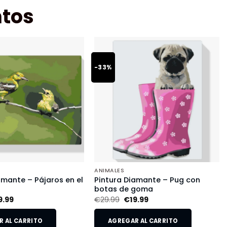
tos
-33%
ANIMALES
amante – Pájaros en el
Pintura Diamante – Pug con
botas de goma
9.99
€
29.99
€
19.99
 AL CARRITO
AGREGAR AL CARRITO