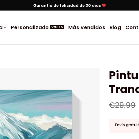
Garantía de felicidad de 30 días
a
Personalizado
Más Vendidos
Blog
Cont
Pint
Tranq
€
29.99
Envío gratui