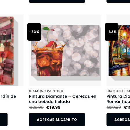
-33%
-33%
DIAMOND PAINTING
DIAMOND PA
rdín de
Pintura Diamante – Cerezas en
Pintura Di
una bebida helada
Romántic
€
29.99
€
19.99
€
29.99
€
1
AGREGAR AL CARRITO
AGREGAR