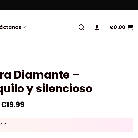
áctanos
€
0.00
ura Diamante –
uilo y silencioso
€
19.99
to ?