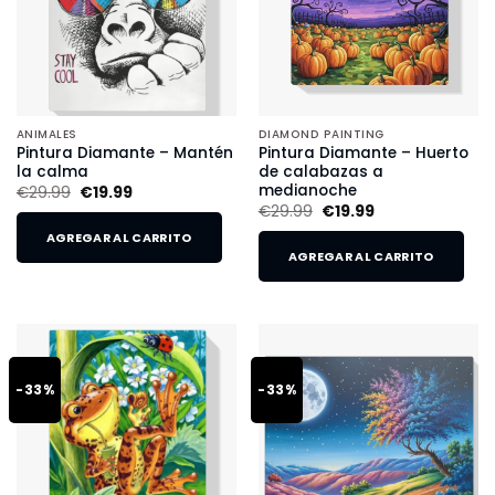
ANIMALES
DIAMOND PAINTING
Pintura Diamante – Mantén
Pintura Diamante – Huerto
la calma
de calabazas a
medianoche
€
29.99
€
19.99
€
29.99
€
19.99
AGREGAR AL CARRITO
AGREGAR AL CARRITO
-33%
-33%