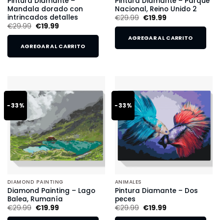
Pintura Diamante –
Pintura Diamante – Parque
Mandala dorado con
Nacional, Reino Unido 2
intrincados detalles
€
29.99
€
19.99
€
29.99
€
19.99
AGREGAR AL CARRITO
AGREGAR AL CARRITO
-33%
-33%
DIAMOND PAINTING
ANIMALES
Diamond Painting – Lago
Pintura Diamante – Dos
Balea, Rumanía
peces
€
29.99
€
19.99
€
29.99
€
19.99