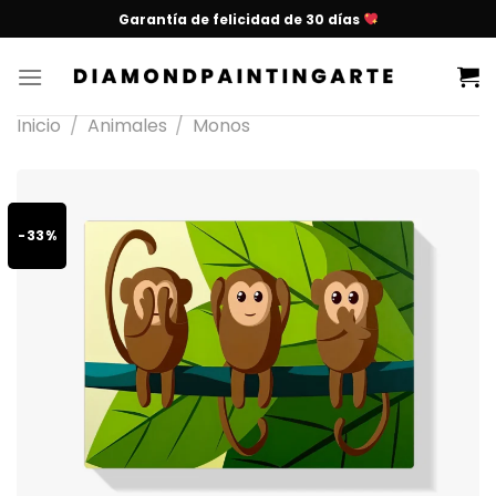
Garantía de felicidad de 30 días
Inicio
/
Animales
/
Monos
-33%