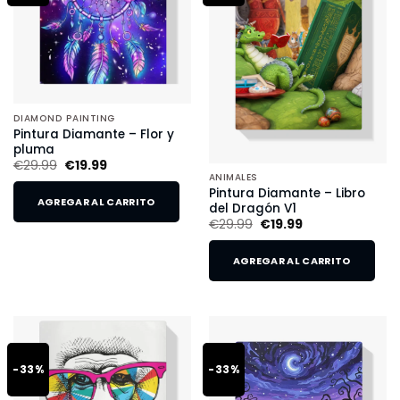
DIAMOND PAINTING
Pintura Diamante – Flor y
pluma
€
29.99
€
19.99
ANIMALES
Pintura Diamante – Libro
AGREGAR AL CARRITO
del Dragón V1
€
29.99
€
19.99
AGREGAR AL CARRITO
-33%
-33%