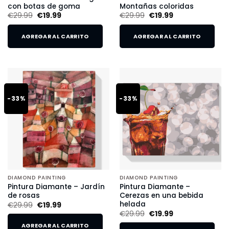
con botas de goma
Montañas coloridas
€
29.99
€
19.99
€
29.99
€
19.99
AGREGAR AL CARRITO
AGREGAR AL CARRITO
-33%
-33%
DIAMOND PAINTING
DIAMOND PAINTING
Pintura Diamante – Jardín
Pintura Diamante –
de rosas
Cerezas en una bebida
helada
€
29.99
€
19.99
€
29.99
€
19.99
AGREGAR AL CARRITO