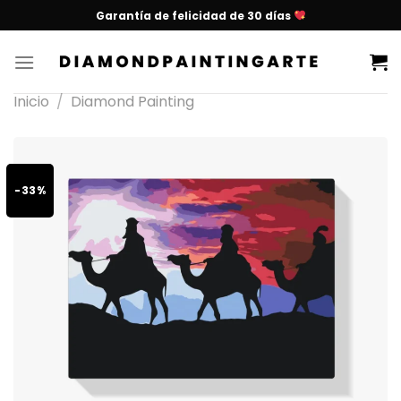
Garantía de felicidad de 30 días
Inicio
/
Diamond Painting
-33%