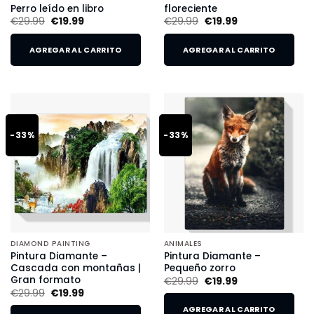
Perro leído en libro
floreciente
€
29.99
€
19.99
€
29.99
€
19.99
AGREGAR AL CARRITO
AGREGAR AL CARRITO
-33%
-33%
DIAMOND PAINTING
ANIMALES
Pintura Diamante –
Pintura Diamante –
Cascada con montañas |
Pequeño zorro
Gran formato
€
29.99
€
19.99
€
29.99
€
19.99
AGREGAR AL CARRITO