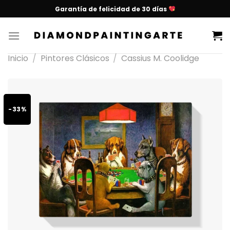
Garantía de felicidad de 30 días
Inicio
/
Pintores Clásicos
/
Cassius M. Coolidge
-33%