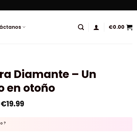
áctanos
€
0.00
ura Diamante – Un
o en otoño
€
19.99
to ?