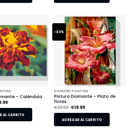
-33%
INTING
DIAMOND PAINTING
Pintura Diamante – Plato de
amante – Caléndula
flores
9.99
€
29.99
€
19.99
 AL CARRITO
AGREGAR AL CARRITO