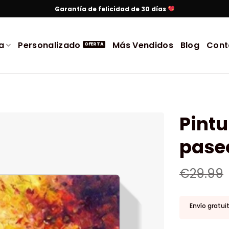
Garantía de felicidad de 30 días
a
Personalizado
Más Vendidos
Blog
Cont
Pint
pase
€
29.99
Envío gratui