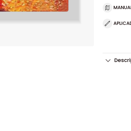
MANUA
APLICA
Descr