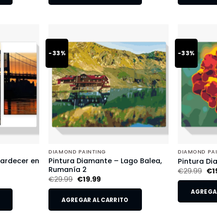
-33%
-33%
DIAMOND PAINTING
DIAMOND PA
tardecer en
Pintura Diamante – Lago Balea,
Pintura Di
Rumanía 2
€
29.99
€
1
€
29.99
€
19.99
AGREGAR
AGREGAR AL CARRITO