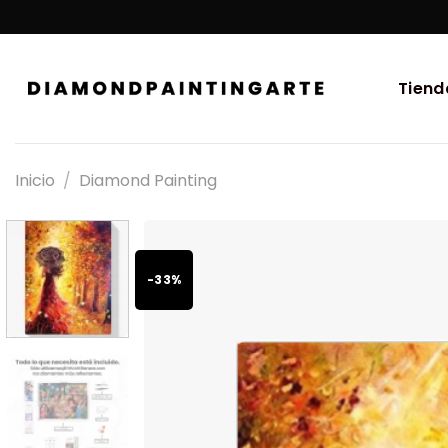
Tiend
Inicio
/
Diamond Painting
-33%