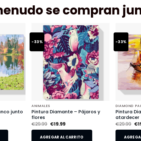
menudo se compran jun
-33%
-33%
ANIMALES
DIAMOND PA
anco junto
Pintura Diamante – Pájaros y
Pintura Di
flores
atardecer
€
29.99
€
19.99
€
29.99
€
1
AGREGAR AL CARRITO
AGREGAR