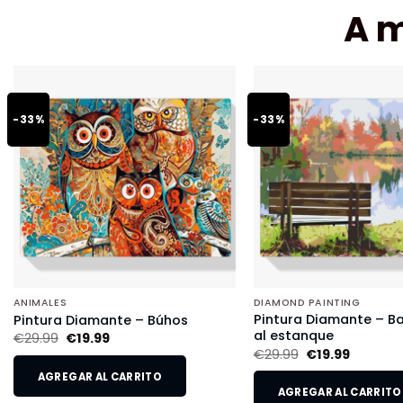
A 
-33%
-33%
ANIMALES
DIAMOND PAINTING
Pintura Diamante – B
Pintura Diamante – Búhos
al estanque
€
29.99
€
19.99
€
29.99
€
19.99
AGREGAR AL CARRITO
AGREGAR AL CARRITO