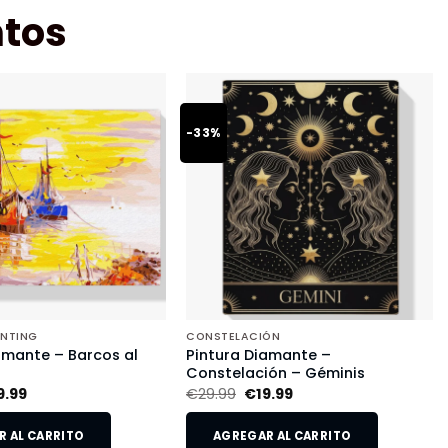
tos
-33%
INTING
CONSTELACIÓN
amante – Barcos al
Pintura Diamante –
Constelación – Géminis
9.99
€
29.99
€
19.99
 AL CARRITO
AGREGAR AL CARRITO