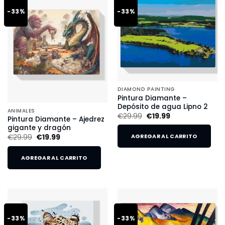
-33%
-33%
DIAMOND PAINTING
Pintura Diamante –
Depósito de agua Lipno 2
ANIMALES
€
29.99
€
19.99
Pintura Diamante – Ajedrez
gigante y dragón
€
29.99
€
19.99
AGREGAR AL CARRITO
AGREGAR AL CARRITO
-33%
-33%