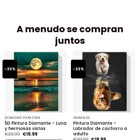
A menudo se compran
juntos
-33%
-33%
DIAMOND PAINTING
ANIMALES
5D Pintura Diamante – Luna
Pintura Diamante –
y hermosas vistas
Labrador de cachorro a
adulto
€
29.99
€
19.99
€
29.99
€
19.99