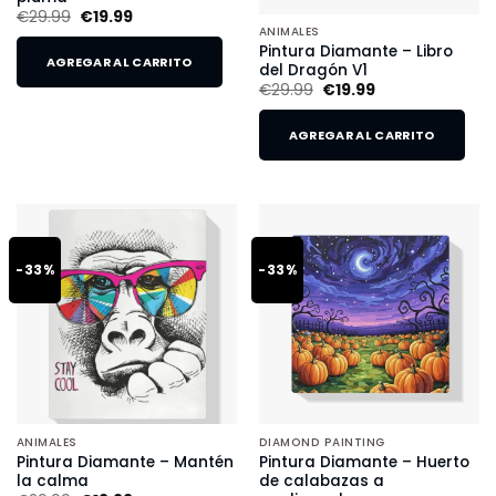
€
29.99
€
19.99
ANIMALES
Pintura Diamante – Libro
AGREGAR AL CARRITO
del Dragón V1
€
29.99
€
19.99
AGREGAR AL CARRITO
-33%
-33%
ANIMALES
DIAMOND PAINTING
Pintura Diamante – Mantén
Pintura Diamante – Huerto
la calma
de calabazas a