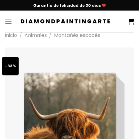
Garantía de felicidad de 30 días
Inicio
/
Animales
/
Montañés escocés
-33%