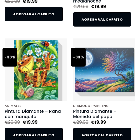
medianoche
€
29.99
€
19.99
€
29.99
€
19.99
AGREGAR AL CARRITO
AGREGAR AL CARRITO
-33%
-33%
ANIMALES
DIAMOND PAINTING
Pintura Diamante – Rana
Pintura Diamante –
con mariquita
Moneda del papa
€
29.99
€
19.99
€
29.99
€
19.99
AGREGAR AL CARRITO
AGREGAR AL CARRITO