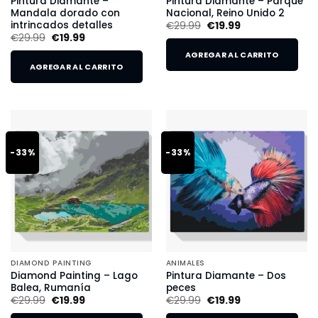
Pintura Diamante –
Pintura Diamante – Parque
Mandala dorado con
Nacional, Reino Unido 2
intrincados detalles
€
29.99
€
19.99
€
29.99
€
19.99
AGREGAR AL CARRITO
AGREGAR AL CARRITO
-33%
-33%
DIAMOND PAINTING
ANIMALES
Diamond Painting – Lago
Pintura Diamante – Dos
Balea, Rumanía
peces
€
29.99
€
19.99
€
29.99
€
19.99