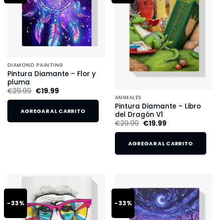
DIAMOND PAINTING
Pintura Diamante – Flor y
pluma
€
29.99
€
19.99
ANIMALES
Pintura Diamante – Libro
AGREGAR AL CARRITO
del Dragón V1
€
29.99
€
19.99
AGREGAR AL CARRITO
-33%
-33%