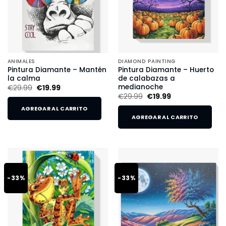
ANIMALES
DIAMOND PAINTING
Pintura Diamante – Mantén
Pintura Diamante – Huerto
la calma
de calabazas a
medianoche
€
29.99
€
19.99
€
29.99
€
19.99
AGREGAR AL CARRITO
AGREGAR AL CARRITO
-33%
-33%