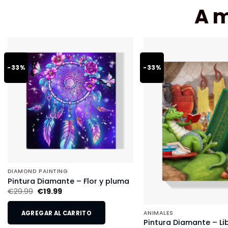
A 
-33%
-33%
DIAMOND PAINTING
Pintura Diamante – Flor y pluma
€
29.99
€
19.99
AGREGAR AL CARRITO
ANIMALES
Pintura Diamante – Li