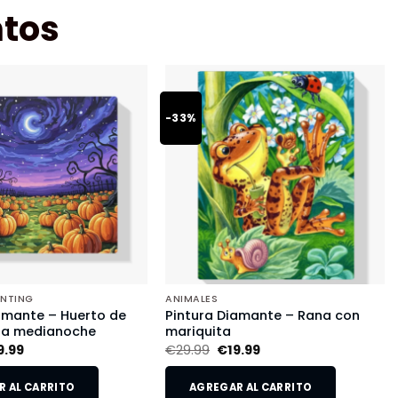
tos
-33%
INTING
ANIMALES
amante – Huerto de
Pintura Diamante – Rana con
 a medianoche
mariquita
9.99
€
29.99
€
19.99
 AL CARRITO
AGREGAR AL CARRITO