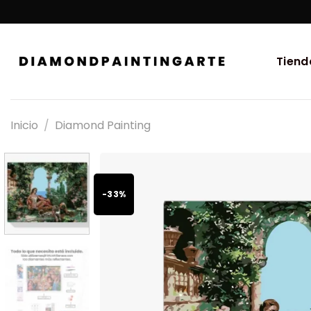
Tiend
Inicio
/
Diamond Painting
-33%