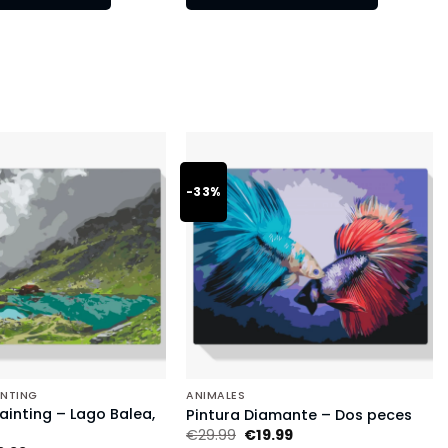
-33%
INTING
ANIMALES
inting – Lago Balea,
Pintura Diamante – Dos peces
€
29.99
€
19.99