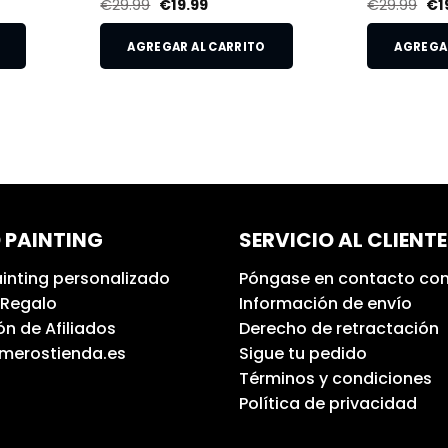
€
29.99
€
19.99
€
29.99
€
1
AGREGAR AL CARRITO
AGREGAR
 PAINTING
SERVICIO AL CLIENTE
inting personalizado
Póngase en contacto con
 Regalo
Información de envío
n de Afiliados
Derecho de retractación
umerostienda.es
Sigue tu pedido
Términos y condiciones
Política de privacidad