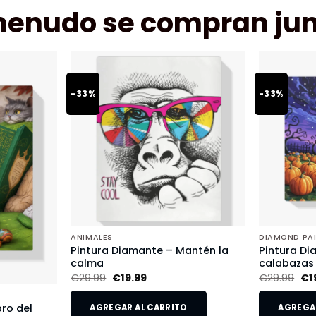
menudo se compran jun
-33%
-33%
ANIMALES
DIAMOND PA
Pintura Diamante – Mantén la
Pintura Di
calma
calabazas
€
29.99
€
19.99
€
29.99
€
1
bro del
AGREGAR AL CARRITO
AGREGAR