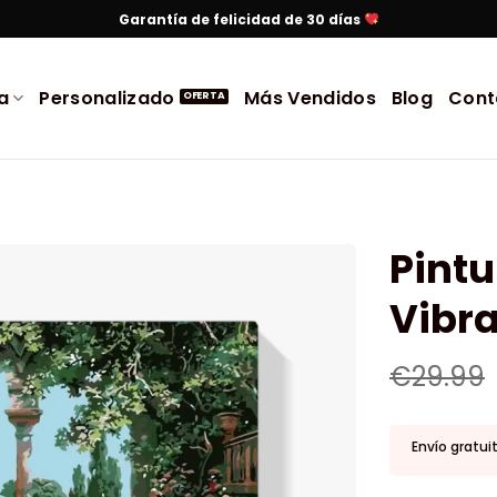
Garantía de felicidad de 30 días
a
Personalizado
Más Vendidos
Blog
Cont
Pint
Vibra
€
29.99
Envío gratui