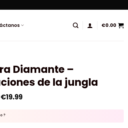
áctanos
€
0.00
ura Diamante –
ciones de la jungla
€
19.99
to ?