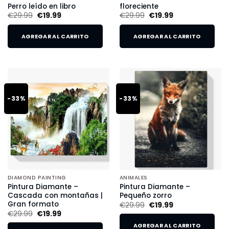
Perro leído en libro
floreciente
€
29.99
€
19.99
€
29.99
€
19.99
AGREGAR AL CARRITO
AGREGAR AL CARRITO
-33%
-33%
DIAMOND PAINTING
ANIMALES
Pintura Diamante –
Pintura Diamante –
Cascada con montañas |
Pequeño zorro
Gran formato
€
29.99
€
19.99
€
29.99
€
19.99
AGREGAR AL CARRITO