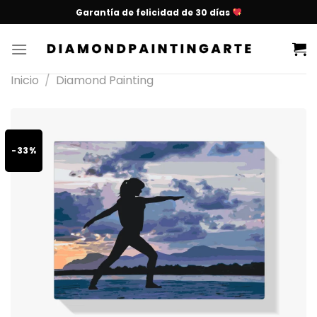
Garantía de felicidad de 30 días
Inicio
/
Diamond Painting
-33%