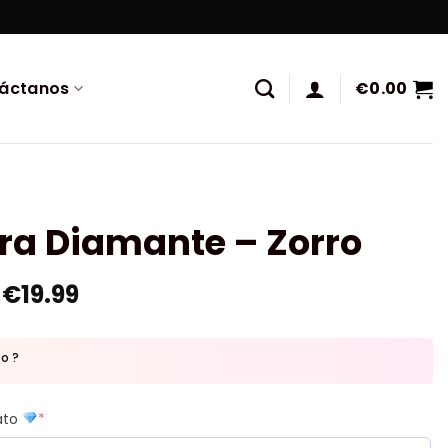
áctanos
€
0.00
ra Diamante – Zorro
€
19.99
to ?
mato
*