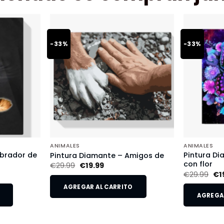
-33%
-33%
ANIMALES
ANIMALES
abrador de
Pintura D
Pintura Diamante – Amigos de
con flor
€
29.99
€
19.99
€
29.99
€
1
AGREGAR AL CARRITO
AGREGAR