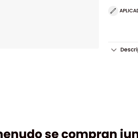
APLICA
Descr
menudo se compran jun