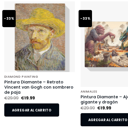
-33%
-33%
DIAMOND PAINTING
Pintura Diamante – Retrato
Vincent van Gogh con sombrero
de paja
ANIMALES
Pintura Diamante – Aj
€
29.99
€
19.99
gigante y dragón
€
29.99
€
19.99
AGREGAR AL CARRITO
AGREGAR AL CARRITO