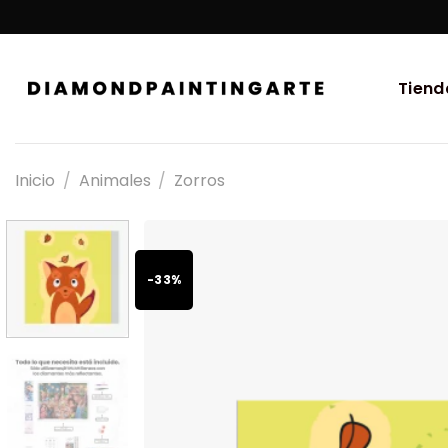
Tiend
Inicio
/
Animales
/
Zorros
-33%