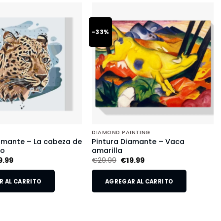
-33%
DIAMOND PAINTING
amante – La cabeza de
Pintura Diamante – Vaca
do
amarilla
9.99
€
29.99
€
19.99
 AL CARRITO
AGREGAR AL CARRITO