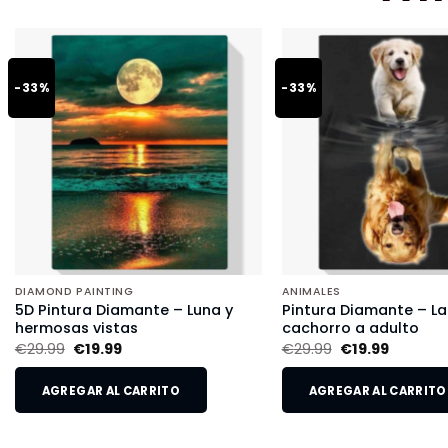
-33%
-33%
DIAMOND PAINTING
ANIMALES
5D Pintura Diamante – Luna y
Pintura Diamante – L
hermosas vistas
cachorro a adulto
€
29.99
€
19.99
€
29.99
€
19.99
AGREGAR AL CARRITO
AGREGAR AL CARRITO