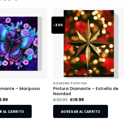
-33%
DIAMOND PAINTING
iamante – Mariposa
Pintura Diamante – Estrella de
Navidad
9.99
€
29.99
€
19.99
 AL CARRITO
AGREGAR AL CARRITO