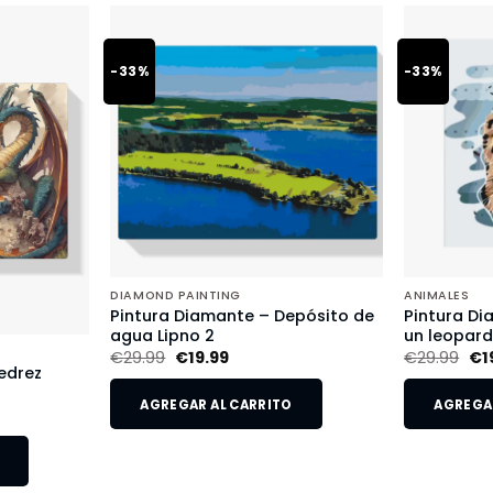
-33%
-33%
DIAMOND PAINTING
ANIMALES
Pintura Diamante – Depósito de
Pintura Di
agua Lipno 2
un leopar
€
29.99
€
19.99
€
29.99
€
1
edrez
AGREGAR AL CARRITO
AGREGAR