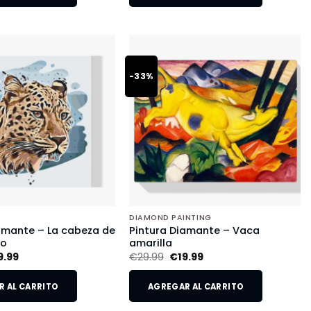
-33%
DIAMOND PAINTING
amante – La cabeza de
Pintura Diamante – Vaca
do
amarilla
9.99
€
29.99
€
19.99
 AL CARRITO
AGREGAR AL CARRITO