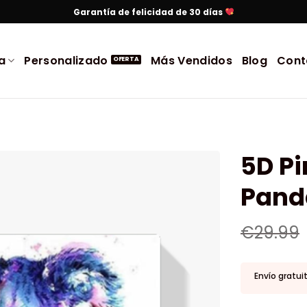
Garantía de felicidad de 30 días
a
Personalizado
Más Vendidos
Blog
Cont
5D P
Pand
€
29.99
Envío gratui