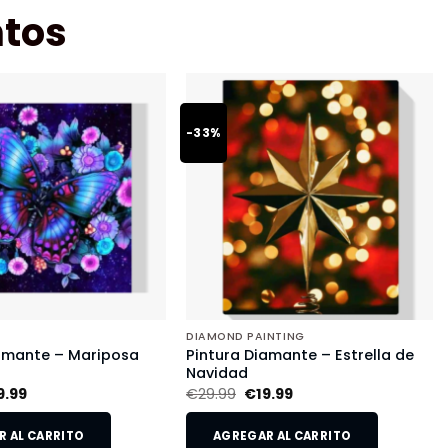
tos
-33%
DIAMOND PAINTING
iamante – Mariposa
Pintura Diamante – Estrella de
Navidad
9.99
€
29.99
€
19.99
 AL CARRITO
AGREGAR AL CARRITO