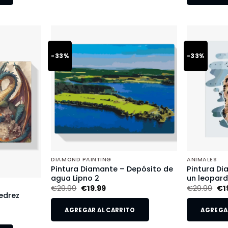
-33%
-33%
DIAMOND PAINTING
ANIMALES
Pintura Diamante – Depósito de
Pintura Di
agua Lipno 2
un leopar
€
29.99
€
19.99
€
29.99
€
1
edrez
AGREGAR AL CARRITO
AGREGAR