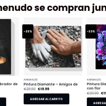
menudo se compran jun
-33%
-33%
ANIMALES
ANIMALES
abrador de
Pintura D
Pintura Diamante – Amigos de
con flor
€
29.99
€
19.99
€
29.99
€
1
AGREGAR AL CARRITO
AGREGAR