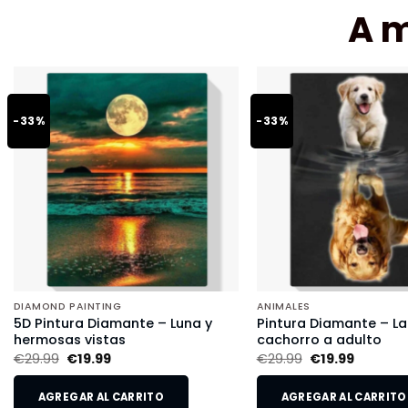
A 
-33%
-33%
DIAMOND PAINTING
ANIMALES
5D Pintura Diamante – Luna y
Pintura Diamante – L
hermosas vistas
cachorro a adulto
€
29.99
€
19.99
€
29.99
€
19.99
AGREGAR AL CARRITO
AGREGAR AL CARRITO