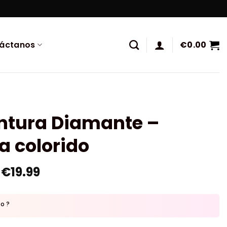
áctanos
€
0.00
intura Diamante –
a colorido
€
19.99
to ?