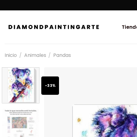
Tiend
Inicio
/
Animales
/
Pandas
-33%