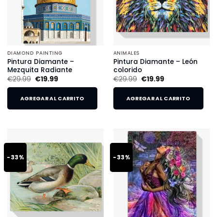
DIAMOND PAINTING
ANIMALES
Pintura Diamante –
Pintura Diamante – León
Mezquita Radiante
colorido
€
29.99
€
19.99
€
29.99
€
19.99
AGREGAR AL CARRITO
AGREGAR AL CARRITO
-33%
-33%