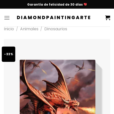
Garantía de felicidad de 30 días
Inicio
/
Animales
/
Dinosaurios
-33%