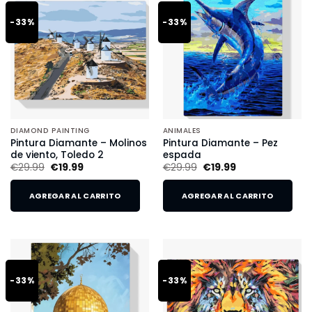
-33%
-33%
DIAMOND PAINTING
ANIMALES
Pintura Diamante – Molinos
Pintura Diamante – Pez
de viento, Toledo 2
espada
€
29.99
€
19.99
€
29.99
€
19.99
AGREGAR AL CARRITO
AGREGAR AL CARRITO
-33%
-33%