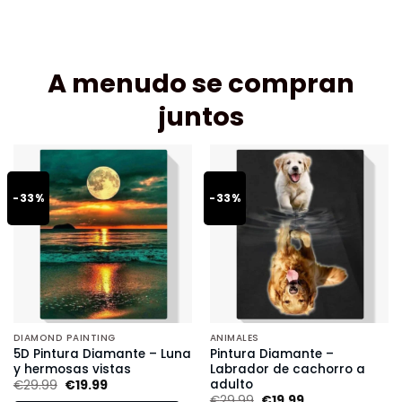
A menudo se compran
juntos
-33%
-33%
DIAMOND PAINTING
ANIMALES
5D Pintura Diamante – Luna
Pintura Diamante –
y hermosas vistas
Labrador de cachorro a
adulto
€
29.99
€
19.99
€
29.99
€
19.99