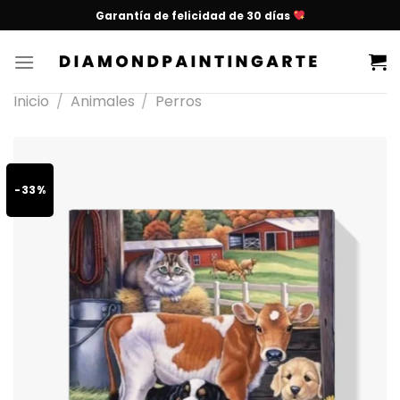
Garantía de felicidad de 30 días
Inicio
/
Animales
/
Perros
-33%