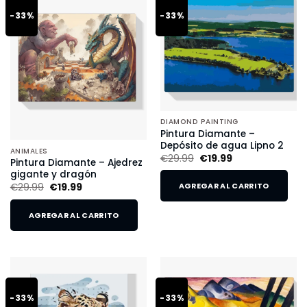
-33%
-33%
DIAMOND PAINTING
Pintura Diamante –
Depósito de agua Lipno 2
ANIMALES
€
29.99
€
19.99
Pintura Diamante – Ajedrez
gigante y dragón
€
29.99
€
19.99
AGREGAR AL CARRITO
AGREGAR AL CARRITO
-33%
-33%