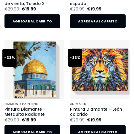
de viento, Toledo 2
espada
€
29.99
€
19.99
€
29.99
€
19.99
AGREGAR AL CARRITO
AGREGAR AL CARRITO
-33%
-33%
DIAMOND PAINTING
ANIMALES
Pintura Diamante –
Pintura Diamante – León
Mezquita Radiante
colorido
€
29.99
€
19.99
€
29.99
€
19.99
AGREGAR AL CARRITO
AGREGAR AL CARRITO