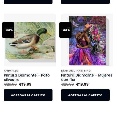
-33%
-33%
ANIMALES
DIAMOND PAINTING
Pintura Diamante – Pato
Pintura Diamante – Mujeres
silvestre
con flor
€
29.99
€
19.99
€
29.99
€
19.99
AGREGAR AL CARRITO
AGREGAR AL CARRITO