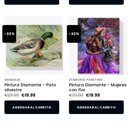
-33%
-33%
ANIMALES
DIAMOND PAINTING
Pintura Diamante – Pato
Pintura Diamante – Mujeres
silvestre
con flor
€
29.99
€
19.99
€
29.99
€
19.99
AGREGAR AL CARRITO
AGREGAR AL CARRITO