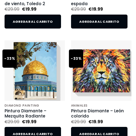
de viento, Toledo 2
espada
€
29.99
€
19.99
€
29.99
€
19.99
AGREGAR AL CARRITO
AGREGAR AL CARRITO
-33%
-33%
DIAMOND PAINTING
ANIMALES
Pintura Diamante –
Pintura Diamante – León
Mezquita Radiante
colorido
€
29.99
€
19.99
€
29.99
€
19.99
AGREGAR AL CARRITO
AGREGAR AL CARRITO