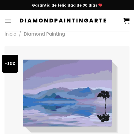
Garantía de felicidad de 30 días
Inicio
/
Diamond Painting
-33%