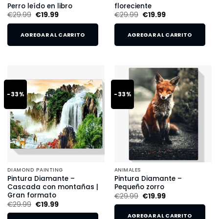
Perro leído en libro
floreciente
€
29.99
€
19.99
€
29.99
€
19.99
AGREGAR AL CARRITO
AGREGAR AL CARRITO
-33%
-33%
DIAMOND PAINTING
ANIMALES
Pintura Diamante –
Pintura Diamante –
Cascada con montañas |
Pequeño zorro
Gran formato
€
29.99
€
19.99
€
29.99
€
19.99
AGREGAR AL CARRITO