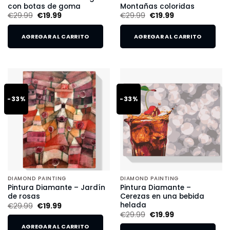
con botas de goma
Montañas coloridas
€
29.99
€
19.99
€
29.99
€
19.99
AGREGAR AL CARRITO
AGREGAR AL CARRITO
-33%
-33%
DIAMOND PAINTING
DIAMOND PAINTING
Pintura Diamante – Jardín
Pintura Diamante –
de rosas
Cerezas en una bebida
helada
€
29.99
€
19.99
€
29.99
€
19.99
AGREGAR AL CARRITO