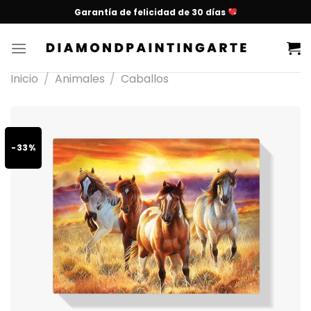
Garantía de felicidad de 30 días
Inicio
/
Animales
/
Caballos
-33%