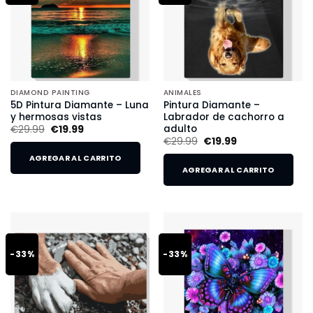
DIAMOND PAINTING
ANIMALES
5D Pintura Diamante – Luna
Pintura Diamante –
y hermosas vistas
Labrador de cachorro a
adulto
€
29.99
€
19.99
€
29.99
€
19.99
AGREGAR AL CARRITO
AGREGAR AL CARRITO
-33%
-33%