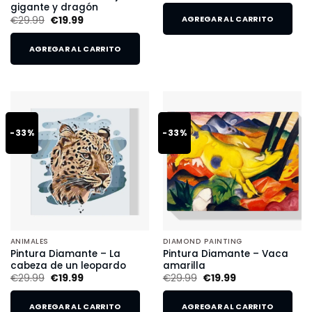
gigante y dragón
€
29.99
€
19.99
AGREGAR AL CARRITO
AGREGAR AL CARRITO
-33%
-33%
ANIMALES
DIAMOND PAINTING
Pintura Diamante – La
Pintura Diamante – Vaca
cabeza de un leopardo
amarilla
€
29.99
€
19.99
€
29.99
€
19.99
AGREGAR AL CARRITO
AGREGAR AL CARRITO