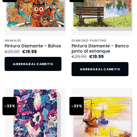
ANIMALES
DIAMOND PAINTING
Pintura Diamante – Banco
Pintura Diamante – Búhos
junto al estanque
€
29.99
€
19.99
€
29.99
€
19.99
AGREGAR AL CARRITO
AGREGAR AL CARRITO
-33%
-33%