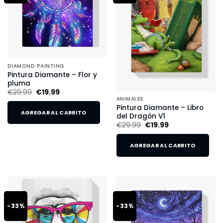
DIAMOND PAINTING
Pintura Diamante – Flor y
pluma
€
29.99
€
19.99
ANIMALES
Pintura Diamante – Libro
AGREGAR AL CARRITO
del Dragón V1
€
29.99
€
19.99
AGREGAR AL CARRITO
-33%
-33%