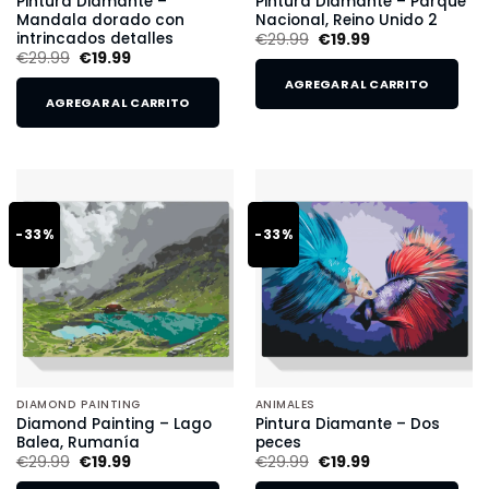
Pintura Diamante –
Pintura Diamante – Parque
Mandala dorado con
Nacional, Reino Unido 2
intrincados detalles
€
29.99
€
19.99
€
29.99
€
19.99
AGREGAR AL CARRITO
AGREGAR AL CARRITO
-33%
-33%
DIAMOND PAINTING
ANIMALES
Diamond Painting – Lago
Pintura Diamante – Dos
Balea, Rumanía
peces
€
29.99
€
19.99
€
29.99
€
19.99