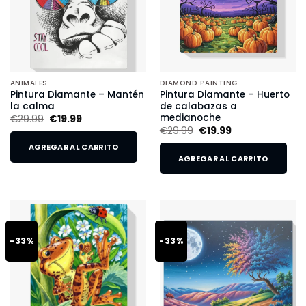
ANIMALES
DIAMOND PAINTING
Pintura Diamante – Mantén
Pintura Diamante – Huerto
la calma
de calabazas a
medianoche
€
29.99
€
19.99
€
29.99
€
19.99
AGREGAR AL CARRITO
AGREGAR AL CARRITO
-33%
-33%