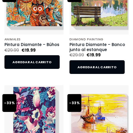
ANIMALES
DIAMOND PAINTING
Pintura Diamante – Banco
Pintura Diamante – Búhos
junto al estanque
€
29.99
€
19.99
€
29.99
€
19.99
AGREGAR AL CARRITO
AGREGAR AL CARRITO
-33%
-33%