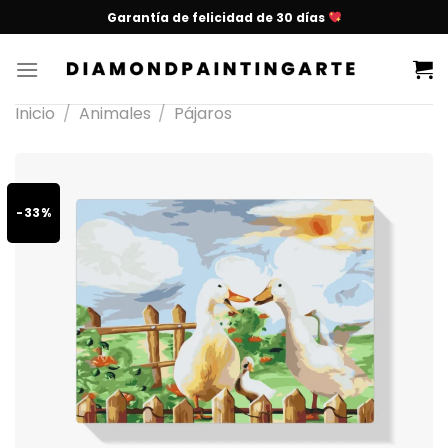
Garantía de felicidad de 30 días
Inicio
/
Animales
/
Pájaros
-33%