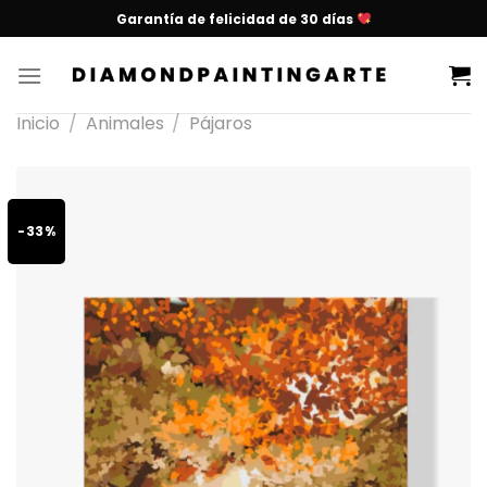
Garantía de felicidad de 30 días
Inicio
/
Animales
/
Pájaros
-33%