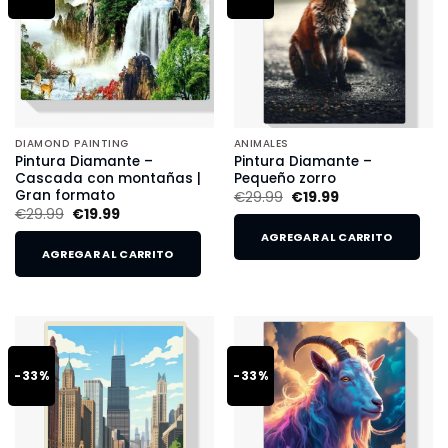
DIAMOND PAINTING
ANIMALES
Pintura Diamante –
Pintura Diamante –
Cascada con montañas |
Pequeño zorro
Gran formato
€
29.99
€
19.99
€
29.99
€
19.99
AGREGAR AL CARRITO
AGREGAR AL CARRITO
-33%
-33%