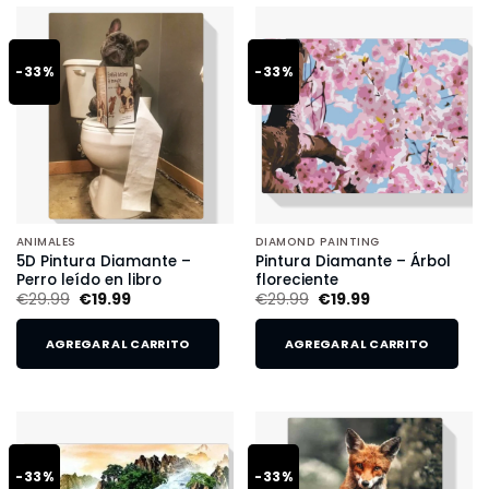
-33%
-33%
ANIMALES
DIAMOND PAINTING
5D Pintura Diamante –
Pintura Diamante – Árbol
Perro leído en libro
floreciente
€
29.99
€
19.99
€
29.99
€
19.99
AGREGAR AL CARRITO
AGREGAR AL CARRITO
-33%
-33%