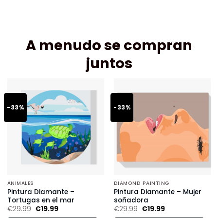
A menudo se compran
juntos
-33%
-33%
ANIMALES
DIAMOND PAINTING
Pintura Diamante –
Pintura Diamante – Mujer
Tortugas en el mar
soñadora
€
29.99
€
19.99
€
29.99
€
19.99