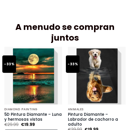
A menudo se compran
juntos
-33%
-33%
DIAMOND PAINTING
ANIMALES
5D Pintura Diamante – Luna
Pintura Diamante –
y hermosas vistas
Labrador de cachorro a
adulto
€
29.99
€
19.99
€
29.99
€
19.99