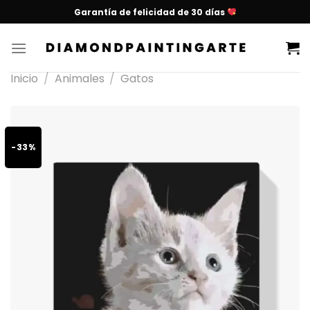
Garantía de felicidad de 30 días
Inicio
/
Animales
/
Gatos
-33%