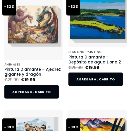
-33%
-33%
DIAMOND PAINTING
Pintura Diamante –
Depósito de agua Lipno 2
ANIMALES
€
29.99
€
19.99
Pintura Diamante – Ajedrez
gigante y dragón
€
29.99
€
19.99
AGREGAR AL CARRITO
AGREGAR AL CARRITO
-33%
-33%