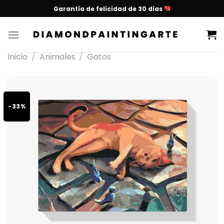
Garantía de felicidad de 30 días
Inicio
/
Animales
/
Gatos
-33%