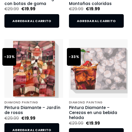
con botas de goma
Montañas coloridas
€
29.99
€
19.99
€
29.99
€
19.99
AGREGAR AL CARRITO
AGREGAR AL CARRITO
-33%
-33%
DIAMOND PAINTING
DIAMOND PAINTING
Pintura Diamante – Jardín
Pintura Diamante –
de rosas
Cerezas en una bebida
helada
€
29.99
€
19.99
€
29.99
€
19.99
AGREGAR AL CARRITO