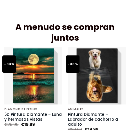
A menudo se compran
juntos
-33%
-33%
DIAMOND PAINTING
ANIMALES
5D Pintura Diamante – Luna
Pintura Diamante –
y hermosas vistas
Labrador de cachorro a
adulto
€
29.99
€
19.99
€
29.99
€
19.99