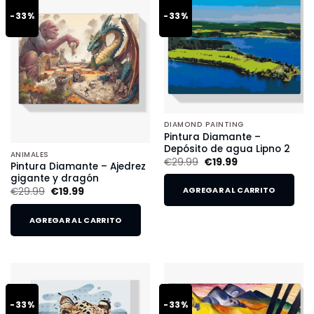
-33%
-33%
DIAMOND PAINTING
Pintura Diamante –
Depósito de agua Lipno 2
ANIMALES
€
29.99
€
19.99
Pintura Diamante – Ajedrez
gigante y dragón
€
29.99
€
19.99
AGREGAR AL CARRITO
AGREGAR AL CARRITO
-33%
-33%