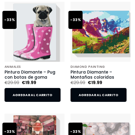
-33%
-33%
ANIMALES
DIAMOND PAINTING
Pintura Diamante – Pug
Pintura Diamante –
con botas de goma
Montañas coloridas
€
29.99
€
19.99
€
29.99
€
19.99
AGREGAR AL CARRITO
AGREGAR AL CARRITO
-33%
-33%