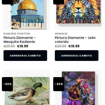
DIAMOND PAINTING
ANIMALES
Pintura Diamante –
Pintura Diamante – León
Mezquita Radiante
colorido
€
29.99
€
19.99
€
29.99
€
19.99
AGREGAR AL CARRITO
AGREGAR AL CARRITO
-33%
-33%