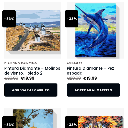
-33%
-33%
DIAMOND PAINTING
ANIMALES
Pintura Diamante – Molinos
Pintura Diamante – Pez
de viento, Toledo 2
espada
€
29.99
€
19.99
€
29.99
€
19.99
AGREGAR AL CARRITO
AGREGAR AL CARRITO
-33%
-33%