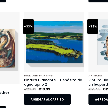
-33%
-33%
DIAMOND PAINTING
ANIMALES
Pintura Diamante – Depósito de
Pintura Di
agua Lipno 2
un leopar
€
29.99
€
19.99
€
29.99
€
1
edrez
AGREGAR AL CARRITO
AGREGAR