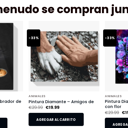
menudo se compran jun
-33%
-33%
ANIMALES
ANIMALES
abrador de
Pintura D
Pintura Diamante – Amigos de
con flor
€
29.99
€
19.99
€
29.99
€
1
AGREGAR AL CARRITO
AGREGAR