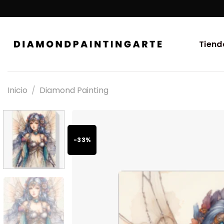
Tiend
Inicio
/
Diamond Painting
-33%