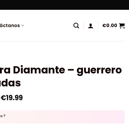
áctanos
€
0.00
ra Diamante – guerrero
adas
€
19.99
to ?