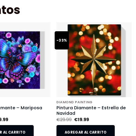
tos
-33%
DIAMOND PAINTING
iamante – Mariposa
Pintura Diamante – Estrella de
Navidad
9.99
€
29.99
€
19.99
 AL CARRITO
AGREGAR AL CARRITO