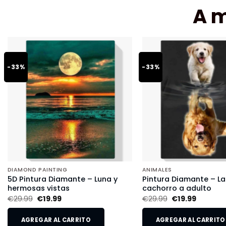
A 
-33%
-33%
DIAMOND PAINTING
ANIMALES
5D Pintura Diamante – Luna y
Pintura Diamante – L
hermosas vistas
cachorro a adulto
€
29.99
€
19.99
€
29.99
€
19.99
AGREGAR AL CARRITO
AGREGAR AL CARRITO