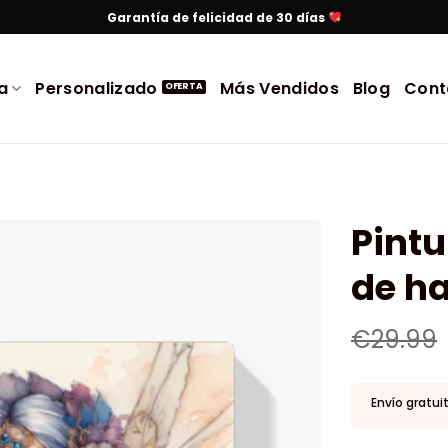
Garantía de felicidad de 30 días
a
Personalizado
Más Vendidos
Blog
Cont
Pintu
de h
€
29.99
Envío gratui