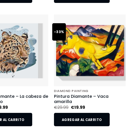
-33%
DIAMOND PAINTING
amante – La cabeza de
Pintura Diamante – Vaca
do
amarilla
9.99
€
29.99
€
19.99
 AL CARRITO
AGREGAR AL CARRITO