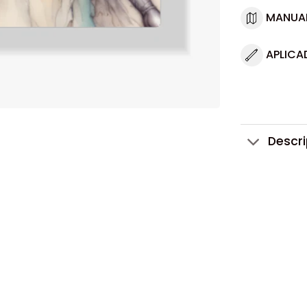
MANUA
APLICA
Descr