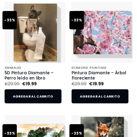
-33%
-33%
ANIMALES
DIAMOND PAINTING
5D Pintura Diamante –
Pintura Diamante – Árbol
Perro leído en libro
floreciente
€
29.99
€
19.99
€
29.99
€
19.99
AGREGAR AL CARRITO
AGREGAR AL CARRITO
-33%
-33%