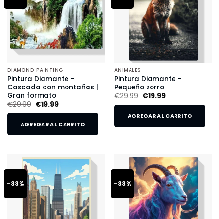
DIAMOND PAINTING
ANIMALES
Pintura Diamante –
Pintura Diamante –
Cascada con montañas |
Pequeño zorro
Gran formato
€
29.99
€
19.99
€
29.99
€
19.99
AGREGAR AL CARRITO
AGREGAR AL CARRITO
-33%
-33%