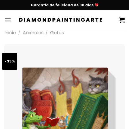
Garantía de felicidad de 30 días
Inicio
/
Animales
/
Gatos
-33%