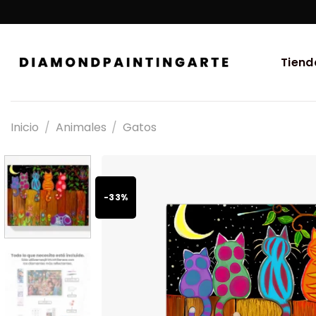
Tiend
Inicio
/
Animales
/
Gatos
-33%