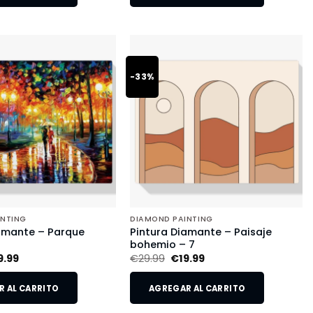
-33%
INTING
DIAMOND PAINTING
amante – Parque
Pintura Diamante – Paisaje
o
bohemio – 7
9.99
€
29.99
€
19.99
 AL CARRITO
AGREGAR AL CARRITO