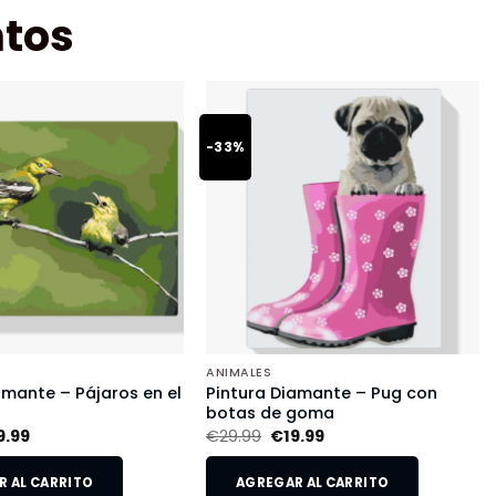
tos
-33%
ANIMALES
amante – Pájaros en el
Pintura Diamante – Pug con
botas de goma
9.99
€
29.99
€
19.99
 AL CARRITO
AGREGAR AL CARRITO