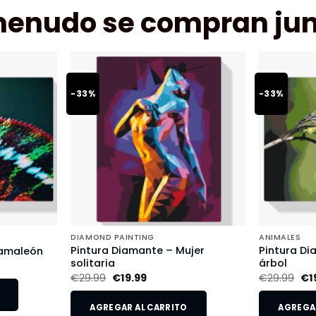
menudo se compran jun
-33%
-33%
DIAMOND PAINTING
ANIMALES
Pintura Diamante – Mujer
Pintura Di
Camaleón
solitaria
árbol
€
29.99
€
19.99
€
29.99
€
1
AGREGAR AL CARRITO
AGREGAR