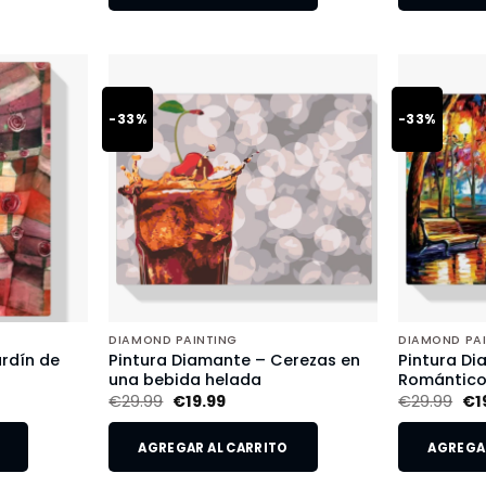
-33%
-33%
DIAMOND PAINTING
DIAMOND PA
rdín de
Pintura Diamante – Cerezas en
Pintura Di
una bebida helada
Romántic
€
29.99
€
19.99
€
29.99
€
1
AGREGAR AL CARRITO
AGREGAR