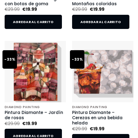
con botas de goma
Montañas coloridas
€
29.99
€
19.99
€
29.99
€
19.99
AGREGAR AL CARRITO
AGREGAR AL CARRITO
-33%
-33%
DIAMOND PAINTING
DIAMOND PAINTING
Pintura Diamante – Jardín
Pintura Diamante –
de rosas
Cerezas en una bebida
helada
€
29.99
€
19.99
€
29.99
€
19.99
AGREGAR AL CARRITO