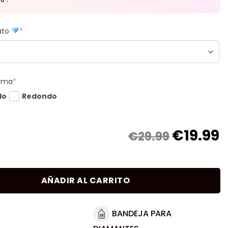
mato
*
orma
*
do
Redondo
€
19.99
€29.99
AÑADIR AL CARRITO
BANDEJA PARA