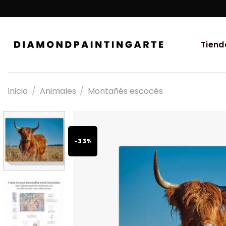
Tiend
Inicio
/
Animales
/
Montañés escocés
-33%