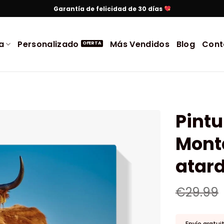
Garantía de felicidad de 30 días
a
Personalizado
Más Vendidos
Blog
Cont
Pint
Mont
atar
€
29.99
Envío gratui