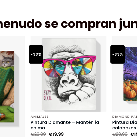
menudo se compran jun
-33%
-33%
ANIMALES
DIAMOND PA
Pintura Diamante – Mantén la
Pintura Di
calma
calabazas
€
29.99
€
19.99
€
29.99
€
1