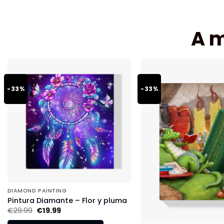
A 
-33%
-33%
DIAMOND PAINTING
Pintura Diamante – Flor y pluma
€
29.99
€
19.99