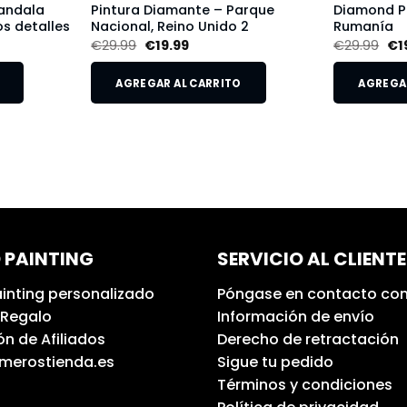
andala
Pintura Diamante – Parque
Diamond Pa
s detalles
Nacional, Reino Unido 2
Rumanía
€
29.99
€
19.99
€
29.99
€
1
AGREGAR AL CARRITO
AGREGAR
 PAINTING
SERVICIO AL CLIENTE
inting personalizado
Póngase en contacto con
 Regalo
Información de envío
n de Afiliados
Derecho de retractación
umerostienda.es
Sigue tu pedido
Términos y condiciones