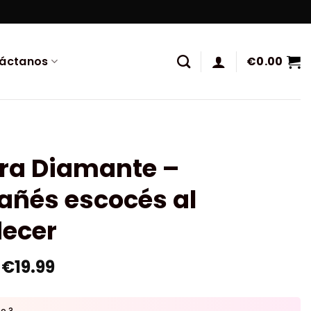
áctanos
€
0.00
ura Diamante –
añés escocés al
decer
€
19.99
to ?