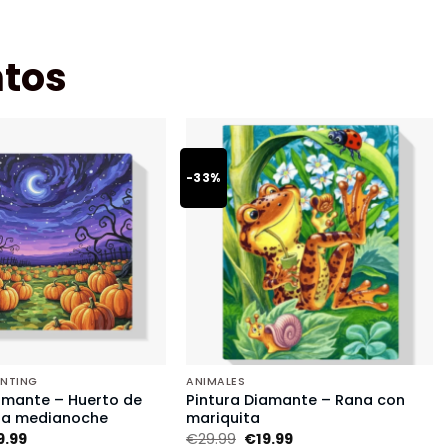
tos
-33%
INTING
ANIMALES
amante – Huerto de
Pintura Diamante – Rana con
 a medianoche
mariquita
9.99
€
29.99
€
19.99