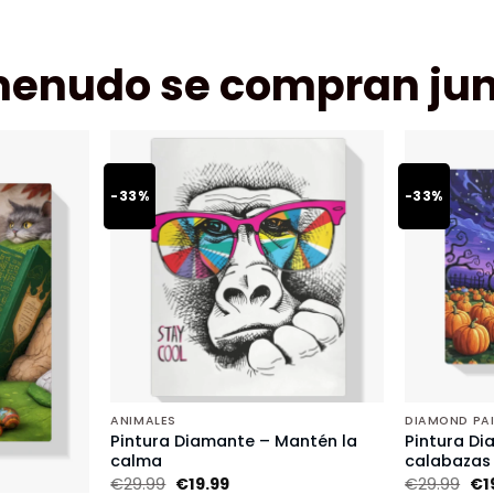
menudo se compran jun
-33%
-33%
ANIMALES
DIAMOND PA
Pintura Diamante – Mantén la
Pintura Di
calma
calabazas
€
29.99
€
19.99
€
29.99
€
1