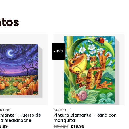
tos
-33%
INTING
ANIMALES
amante – Huerto de
Pintura Diamante – Rana con
 a medianoche
mariquita
9.99
€
29.99
€
19.99