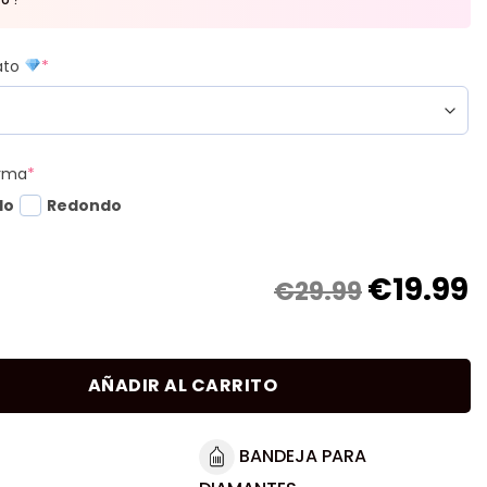
mato
*
orma
*
do
Redondo
€
19.99
€29.99
AÑADIR AL CARRITO
BANDEJA PARA