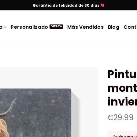
Garantía de felicidad de 30 días
a
Personalizado
Más Vendidos
Blog
Cont
Pint
mont
invie
€
29.99
Envío gratui