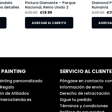
andala
Pintura Diamante – Parque
Diamond Pa
s detalles
Nacional, Reino Unido 2
Rumanía
€
29.99
€
19.99
€
29.99
€
1
AGREGAR AL CARRITO
AGREGAR
 PAINTING
SERVICIO AL CLIENTE
inting personalizado
Póngase en contacto con
 Regalo
Información de envío
n de Afiliados
Derecho de retractación
umerostienda.es
Sigue tu pedido
Términos y condiciones