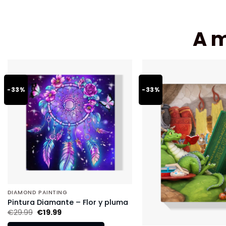
A 
-33%
-33%
DIAMOND PAINTING
Pintura Diamante – Flor y pluma
€
29.99
€
19.99