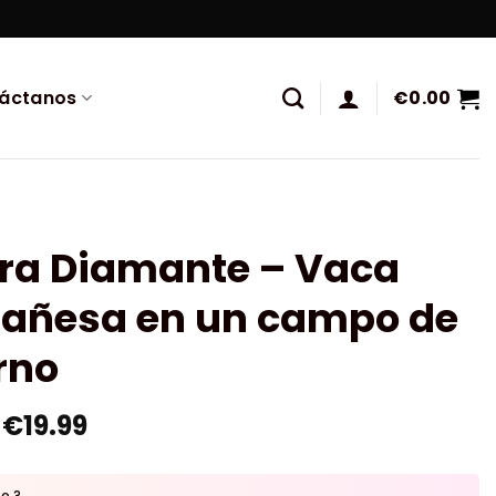
áctanos
€
0.00
ura Diamante – Vaca
añesa en un campo de
rno
€
19.99
to ?