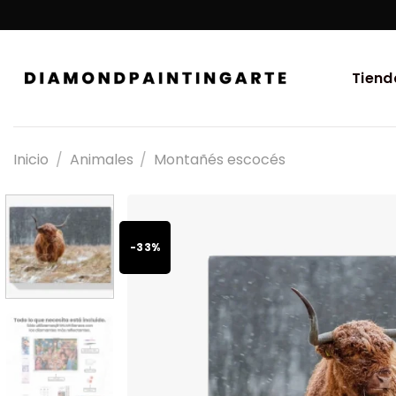
Tiend
Inicio
/
Animales
/
Montañés escocés
-33%