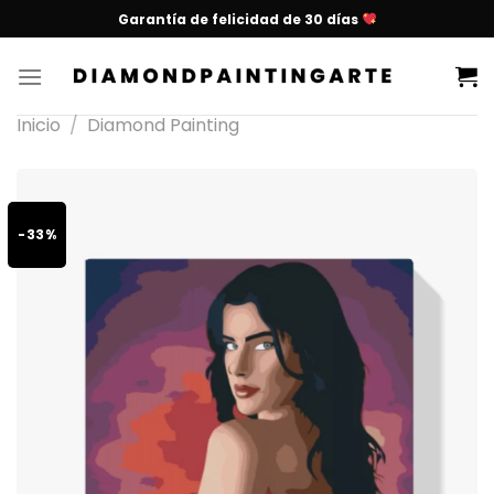
Garantía de felicidad de 30 días
Inicio
/
Diamond Painting
-33%