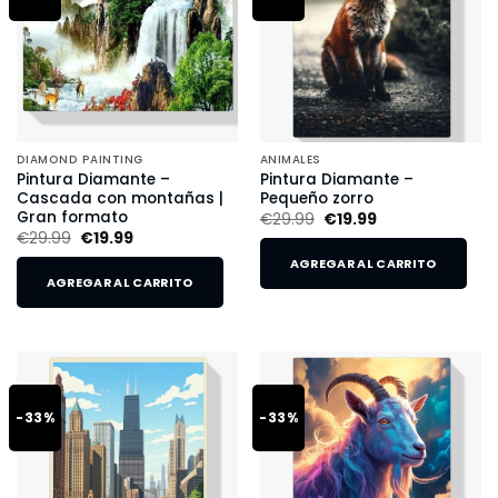
DIAMOND PAINTING
ANIMALES
Pintura Diamante –
Pintura Diamante –
Cascada con montañas |
Pequeño zorro
Gran formato
€
29.99
€
19.99
€
29.99
€
19.99
AGREGAR AL CARRITO
AGREGAR AL CARRITO
-33%
-33%