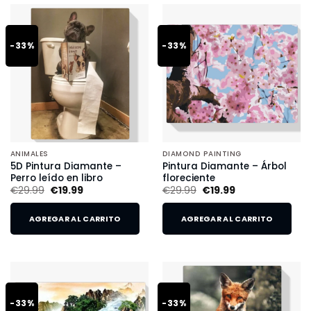
-33%
-33%
ANIMALES
DIAMOND PAINTING
5D Pintura Diamante –
Pintura Diamante – Árbol
Perro leído en libro
floreciente
€
29.99
€
19.99
€
29.99
€
19.99
AGREGAR AL CARRITO
AGREGAR AL CARRITO
-33%
-33%