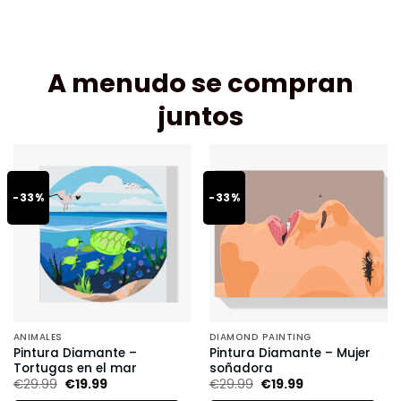
A menudo se compran
juntos
-33%
-33%
ANIMALES
DIAMOND PAINTING
Pintura Diamante –
Pintura Diamante – Mujer
Tortugas en el mar
soñadora
€
29.99
€
19.99
€
29.99
€
19.99