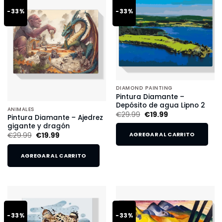
-33%
-33%
DIAMOND PAINTING
Pintura Diamante –
Depósito de agua Lipno 2
ANIMALES
€
29.99
€
19.99
Pintura Diamante – Ajedrez
gigante y dragón
€
29.99
€
19.99
AGREGAR AL CARRITO
AGREGAR AL CARRITO
-33%
-33%