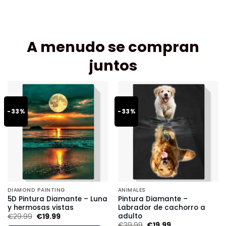
A menudo se compran
juntos
-33%
-33%
DIAMOND PAINTING
ANIMALES
5D Pintura Diamante – Luna
Pintura Diamante –
y hermosas vistas
Labrador de cachorro a
adulto
€
29.99
€
19.99
€
29.99
€
19.99