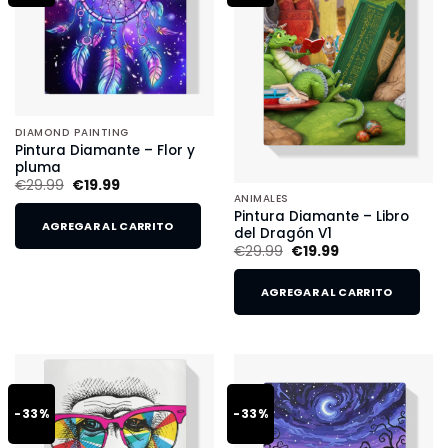
DIAMOND PAINTING
Pintura Diamante – Flor y
pluma
€
29.99
€
19.99
ANIMALES
Pintura Diamante – Libro
AGREGAR AL CARRITO
del Dragón V1
€
29.99
€
19.99
AGREGAR AL CARRITO
-33%
-33%