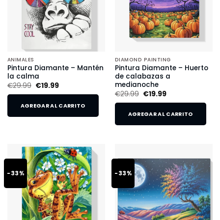
ANIMALES
DIAMOND PAINTING
Pintura Diamante – Mantén
Pintura Diamante – Huerto
la calma
de calabazas a
medianoche
€
29.99
€
19.99
€
29.99
€
19.99
AGREGAR AL CARRITO
AGREGAR AL CARRITO
-33%
-33%