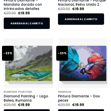
Pintura Diamante –
Pintura Diamante – Parque
Mandala dorado con
Nacional, Reino Unido 2
intrincados detalles
€
29.99
€
19.99
€
29.99
€
19.99
AGREGAR AL CARRITO
AGREGAR AL CARRITO
-33%
-33%
DIAMOND PAINTING
ANIMALES
Diamond Painting – Lago
Pintura Diamante – Dos
Balea, Rumanía
peces
€
29.99
€
19.99
€
29.99
€
19.99